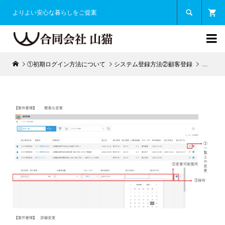

よりよい安心な暮らしをご提案

①初期ログイン方法について
システム登録方法②顧客登録
②-4：